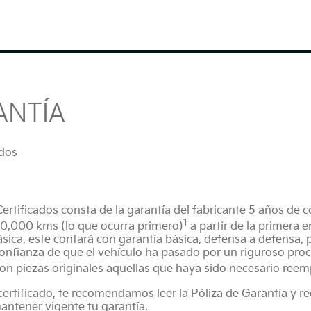
ANTÍA
ados
ertificados consta de la garantía del fabricante 5 años de 
1
150,000 kms (lo que ocurra primero)
a partir de la primera e
ásica, este contará con garantía básica, defensa a defensa,
onfianza de que el vehículo ha pasado por un riguroso proc
n piezas originales aquellas que haya sido necesario ree
ertificado, te recomendamos leer la Póliza de Garantía y r
ntener vigente tu garantía.