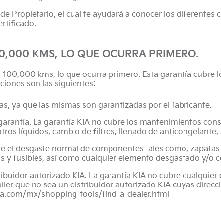
 Propietario, el cual te ayudará a conocer los diferentes c
rtificado.
00,000 KMS, LO QUE OCURRA PRIMERO.
o 100,000 kms, lo que ocurra primero. Esta garantía cubre l
ciones son las siguientes:
tas, ya que las mismas son garantizadas por el fabricante.
arantía. La garantía KIA no cubre los mantenimientos consis
otros líquidos, cambio de filtros, llenado de anticongelante,
e el desgaste normal de componentes tales como, zapatas y
ocos y fusibles, así como cualquier elemento desgastado y/o 
stribuidor autorizado KIA. La garantía KIA no cubre cualqui
aller que no sea un distribuidor autorizado KIA cuyas direcci
ia.com/mx/shopping-tools/find-a-dealer.html