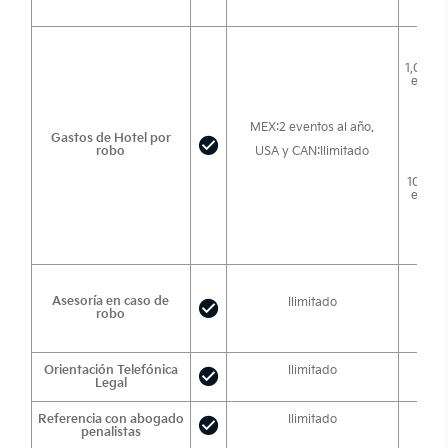
1,000 
evento
núm
indic
circu
MEX:2 eventos al año.
Gastos de Hotel por
robo
USA y CAN:Ilimitado
100 US
evento
núm
indic
circu
Asesoría en caso de
Ilimitado
robo
Orientación Telefónica
Ilimitado
Legal
Referencia con abogado
Ilimitado
penalistas