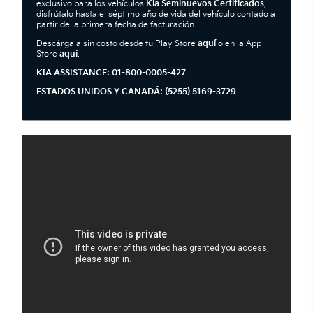
exclusivo para los vehículos
Kia Seminuevos Certificados
,
disfrútalo hasta el séptimo año de vida del vehículo contado a
partir de la primera fecha de facturación.
Descárgala sin costo desde tu Play Store
aquí
o en la App
Store
aquí
.
KIA ASSISTANCE: 01-800-0005-427
ESTADOS UNIDOS Y CANADÁ: (5255) 5169-3729