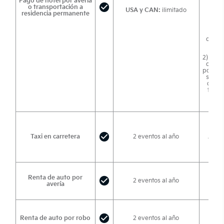
Pago de hotel por avería
o transportación a
USA y CAN:
ilimitado
residencia permanente
s
1) G
para
ocupa
por p
2) Gast
ocupa
por per
sobre
ocupa
tarjet
Taxi en carretera
2 eventos al año
Al po
Renta de auto por
Hast
2 eventos al año
avería
Hast
Renta de auto por robo
2 eventos al año