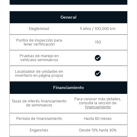
General
Elegibilidad
5 años / 100,000 km
Puntos de inspección para
150
tener certificación
Pruebas de manejo en
vehículos seminuevos
Localizador de unidades en
inventario en página propia
Financiamiento
Para conocer más detalles,
Tasas de interés financiamiento
consulta la sección de
de seminuevos
financiamiento
Período de financiamiento
Hasta 60 meses
Enganches
Desde 15% hasta 30%