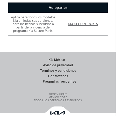
Autopartes
Aplica para todos los modelos
Kia en todas sus versiones,
para los hechos sucedidos a
KIA SECURE PARTS
partir de la vigencia del
programa Kia Secure Parts.
Kia México
Aviso de privacidad
Términos y condiciones
Contáctanos
Preguntas frecuentes
©COPYRIGHT.
MÉXICO CORP.
TODOS LOS DERECHOS RESERVADOS.