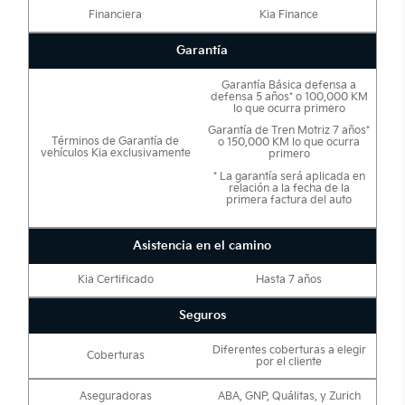
Financiera
Kia Finance
Garantía
Garantía Básica defensa a
defensa 5 años* o 100,000 KM
lo que ocurra primero
Garantía de Tren Motriz 7 años*
Términos de Garantía de
o 150,000 KM lo que ocurra
vehículos Kia exclusivamente
primero
* La garantía será aplicada en
relación a la fecha de la
primera factura del auto
Asistencia en el camino
Kia Certificado
Hasta 7 años
Seguros
Diferentes coberturas a elegir
Coberturas
por el cliente
Aseguradoras
ABA, GNP, Quálitas, y Zurich