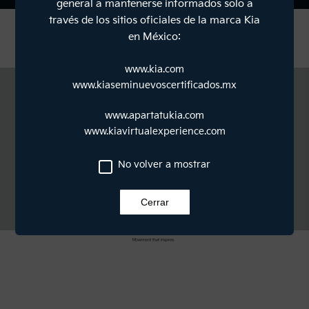
general a mantenerse informados solo a
través de los sitios oficiales de la marca Kia
en México:
COMPRA
UN AUTO
www.kia.com
www.kiaseminuevoscertificados.mx
Kia México
Aviso de privacidad
www.apartatukia.com
Términos y condiciones
www.kiavirtualexperience.com
Contáctanos
Preguntas frecuentes
No volver a mostrar
©COPYRIGHT.
MÉXICO CORP.
TODOS LOS DERECHOS RESERVADOS.
Cerrar